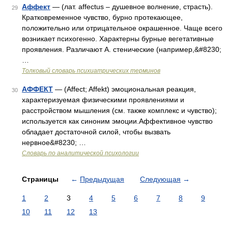
Аффект
— (лат. affectus – душевное волнение, страсть).
29
Кратковременное чувство, бурно протекающее,
положительно или отрицательное окрашенное. Чаще всего
возникает психогенно. Характерны бурные вегетативные
проявления. Различают А. стенические (например,&#8230;
…
Толковый словарь психиатрических терминов
АФФЕКТ
— (Affect; Affekt) эмоциональная реакция,
30
характеризуемая физическими проявлениями и
расстройством мышления (см. также комплекс и чувство);
используется как синоним эмоции.Аффективное чувство
обладает достаточной силой, чтобы вызвать
нервное&#8230; …
Словарь по аналитической психологии
Страницы
←
Предыдущая
Следующая
→
1
2
3
4
5
6
7
8
9
10
11
12
13