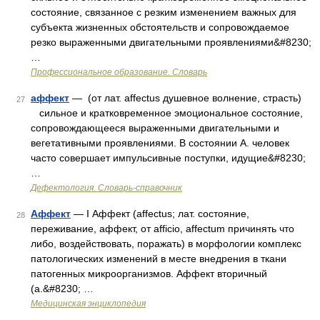
состояние, связанное с резким изменением важных для
субъекта жизненных обстоятельств и сопровождаемое
резко выраженными двигательными проявлениями&#8230;
…
Профессиональное образование. Словарь
аффект
— (от лат. affectus душевное волнение, страсть)
27
сильное и кратковременное эмоциональное состояние,
сопровождающееся выраженными двигательными и
вегетативными проявлениями. В состоянии А. человек
часто совершает импульсивные поступки, идущие&#8230;
…
Дефектология. Словарь-справочник
Аффект
— I Аффект (affectus; лат. состояние,
28
переживание, аффект, от afficio, affectum причинять что
либо, воздействовать, поражать) в морфологии комплекс
патологических изменений в месте внедрения в ткани
патогенных микроорганизмов. Аффект вторичный
(a.&#8230; …
Медицинская энциклопедия