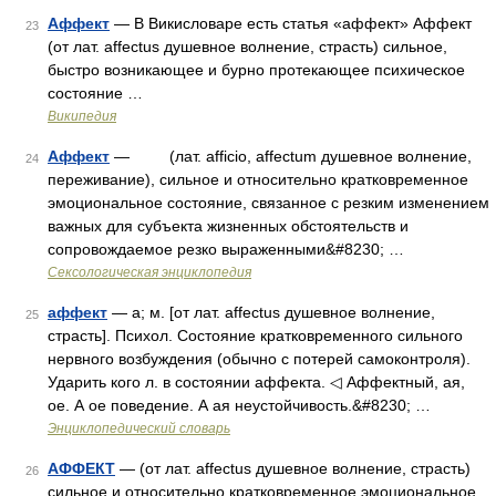
Аффект
— В Викисловаре есть статья «аффект» Аффект
23
(от лат. affectus душевное волнение, страсть) сильное,
быстро возникающее и бурно протекающее психическое
состояние …
Википедия
Аффект
— (лат. afficio, affectum душевное волнение,
24
переживание), сильное и относительно кратковременное
эмоциональное состояние, связанное с резким изменением
важных для субъекта жизненных обстоятельств и
сопровождаемое резко выраженными&#8230; …
Сексологическая энциклопедия
аффект
— а; м. [от лат. affectus душевное волнение,
25
страсть]. Психол. Состояние кратковременного сильного
нервного возбуждения (обычно с потерей самоконтроля).
Ударить кого л. в состоянии аффекта. ◁ Аффектный, ая,
ое. А ое поведение. А ая неустойчивость.&#8230; …
Энциклопедический словарь
АФФЕКТ
— (от лат. affectus душевное волнение, страсть)
26
сильное и относительно кратковременное эмоциональное